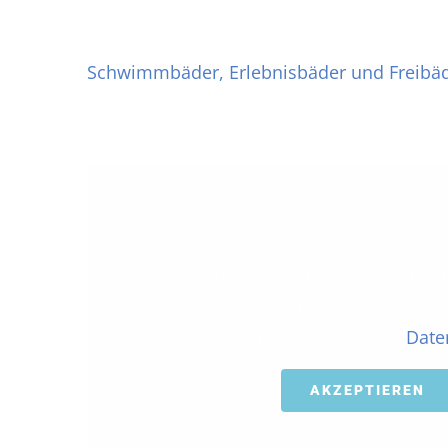
Rutscherlebnis
Schwimmbäder, Erlebnisbäder und Freibäd
Aus datenschutzrechtlichen Gründen
Ihre Einwilligung um geladen zu
Informationen finden Sie unter
Date
AKZEPTIEREN